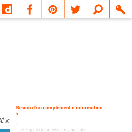
Email
Besoin d'un complément d'information
?
+
A
-
A