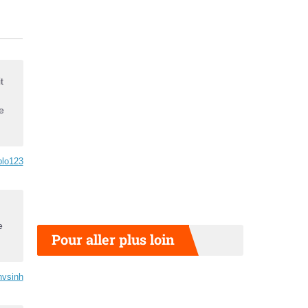
t
e
plo123
e
Pour aller plus loin
nvsinh