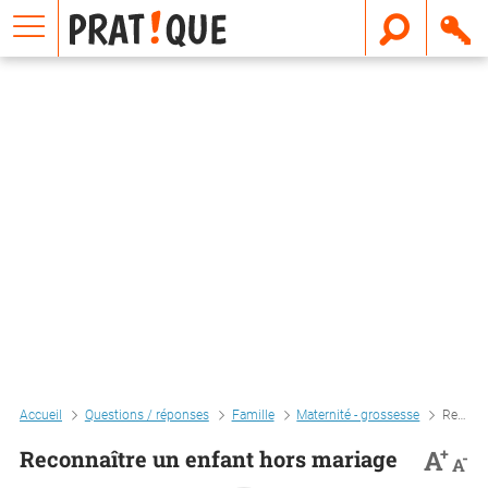
E
m
a
i
l
Accueil
Questions / réponses
Famille
Maternité - grossesse
Reconnaître un enfant hors mariage
+
A
Reconnaître un enfant hors mariage
-
A