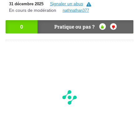
Signaler un abus
31 décembre 2025
En cours de modération
nathnathan377
0
Pratique ou pas ?
OU
NO
I
N