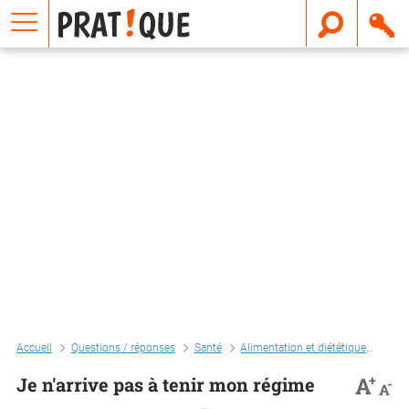
E
m
a
i
l
Accueil
Questions / réponses
Santé
Alimentation et diététique
Rég
+
A
Je n'arrive pas à tenir mon régime
-
A