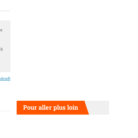
r.
il
dineB
Pour aller plus loin