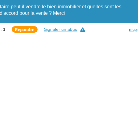
ire peut-il vendre le bien immobilier et quelles sont les
d'accord pour la vente ? Merci
Répondre
Signaler un abus
 :
1
mupi