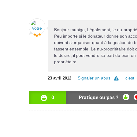
Bonjour mupiga, Légalement, le nu-propriéta
Peu importe si le donateur donne son accord
doivent s'organiser quant à la gestion du bi
fassent ensemble. Le nu-propriétaire doit d
le désire, il peut vendre sa part du bien e
propriétaire.
Signaler un abus
c’est
23 avril 2012
0
Pratique ou pas ?
OUI
N