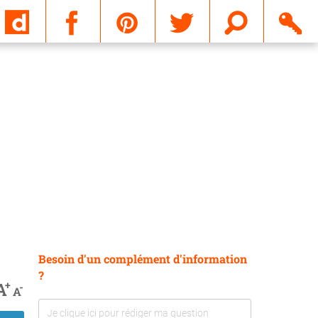
Email
Besoin d'un complément d'information
?
+
A
-
A