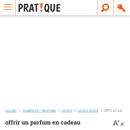
E
m
a
i
l
Accueil
Questions / réponses
Loisirs
Loisirs divers
Offrir un parfum en cadeau
+
A
offrir un parfum en cadeau
-
A