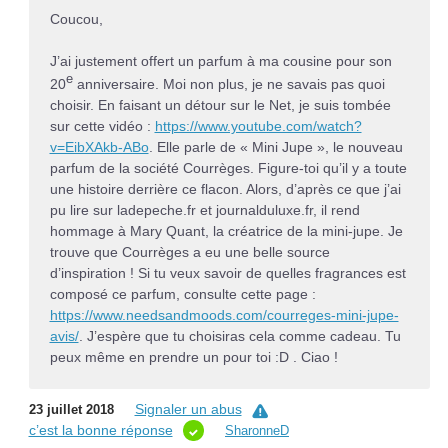
Coucou,
J’ai justement offert un parfum à ma cousine pour son
e
20
anniversaire. Moi non plus, je ne savais pas quoi
choisir. En faisant un détour sur le Net, je suis tombée
sur cette vidéo :
https://www.youtube.com/watch?
v=EibXAkb-ABo
. Elle parle de « Mini Jupe », le nouveau
parfum de la société Courrèges. Figure-toi qu’il y a toute
une histoire derrière ce flacon. Alors, d’après ce que j’ai
pu lire sur ladepeche.fr et journalduluxe.fr, il rend
hommage à Mary Quant, la créatrice de la mini-jupe. Je
trouve que Courrèges a eu une belle source
d’inspiration ! Si tu veux savoir de quelles fragrances est
composé ce parfum, consulte cette page :
https://www.needsandmoods.com/courreges-mini-jupe-
avis/
. J’espère que tu choisiras cela comme cadeau. Tu
peux même en prendre un pour toi :D . Ciao !
Signaler un abus
23 juillet 2018
c’est la bonne réponse
SharonneD