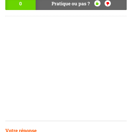
0
Pratique ou pas ?
OU
NO
I
N
Votre réponse