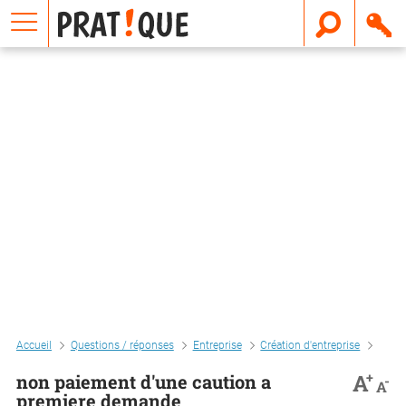
E
m
a
i
l
Accueil
Questions / réponses
Entreprise
Création d'entreprise
Non p
+
A
non paiement d'une caution a
-
A
premiere demande