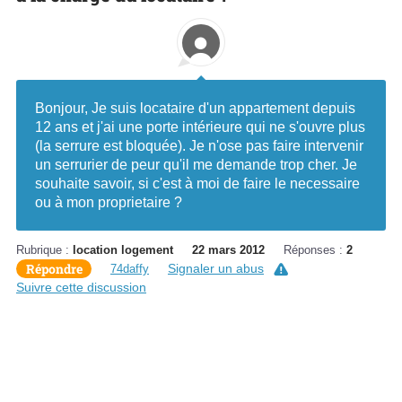
Bonjour, Je suis locataire d'un appartement depuis
12 ans et j'ai une porte intérieure qui ne s'ouvre plus
(la serrure est bloquée). Je n'ose pas faire intervenir
un serrurier de peur qu'il me demande trop cher. Je
souhaite savoir, si c'est à moi de faire le necessaire
ou à mon proprietaire ?
Rubrique :
location logement
22 mars 2012
Réponses :
2
Répondre
Signaler un abus
74daffy
Suivre cette discussion