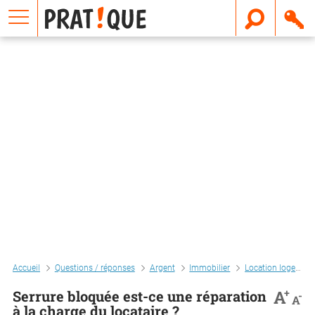
E
m
a
i
l
Accueil
Questions / réponses
Argent
Immobilier
Location logement
+
A
Serrure bloquée est-ce une réparation
-
A
à la charge du locataire ?