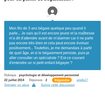
Mon fils de 3 ans bégaie quelque peu quand il
parle... Je sais qu'il est encore jeune et la maîtresse
m'a dit d'attendre avant de m'alarmer car il ne parle
pas encore très bien et cela peut encore évoluer
positivement... Toutefois, je me demandais à partir
de quel âge, et si le bégaiement persiste, puis-je
aller consulter un spécialiste ? Est-ce courant
d'entendre un si petit enfant bégayer ?
Rubrique :
psychologie et développement personnel
Répondre
22 juillet 2014
Réponses :
2
arielle17
Signaler un abus
Suivre cette discussion