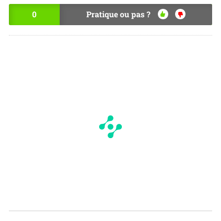
0
Pratique ou pas ?
OU
NO
I
N