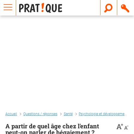
E
m
a
i
l
Accueil
Questions / réponses
Santé
Psychologie et développement personnel
+
A
A partir de quel âge chez l'enfant
-
A
peut-on parler de bégaiement ?