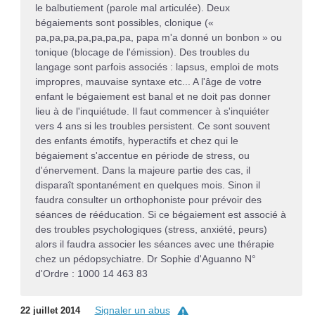
le balbutiement (parole mal articulée). Deux
bégaiements sont possibles, clonique («
pa,pa,pa,pa,pa,pa,pa, papa m'a donné un bonbon » ou
tonique (blocage de l'émission). Des troubles du
langage sont parfois associés : lapsus, emploi de mots
impropres, mauvaise syntaxe etc... A l'âge de votre
enfant le bégaiement est banal et ne doit pas donner
lieu à de l'inquiétude. Il faut commencer à s'inquiéter
vers 4 ans si les troubles persistent. Ce sont souvent
des enfants émotifs, hyperactifs et chez qui le
bégaiement s'accentue en période de stress, ou
d'énervement. Dans la majeure partie des cas, il
disparaît spontanément en quelques mois. Sinon il
faudra consulter un orthophoniste pour prévoir des
séances de rééducation. Si ce bégaiement est associé à
des troubles psychologiques (stress, anxiété, peurs)
alors il faudra associer les séances avec une thérapie
chez un pédopsychiatre. Dr Sophie d'Aguanno N°
d'Ordre : 1000 14 463 83
Signaler un abus
22 juillet 2014