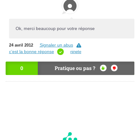
Ok, merci beaucoup pour votre réponse
Signaler un abus
24 avril 2012
c’est la bonne réponse
ninete
0
Pratique ou pas ?
OU
NO
I
N