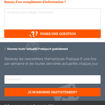
Besoin d'un complément d'information ?
POSER UNE QUESTION
V
o
Recevez toute l’actualité Pratique.fr gratuitement
t
r
Recevez les newsletters thématiques Pratique.fr une fois
e
par semaine et les toutes dernières actualités chaque jour.
e
m
a
i
l
JE M'ABONNE GRATUITEMENT