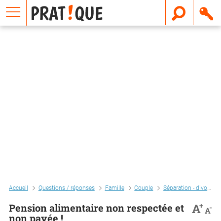
E
m
a
i
l
Accueil
Questions / réponses
Famille
Couple
Séparation - divorce
+
A
Pension alimentaire non respectée et
-
A
non payée !