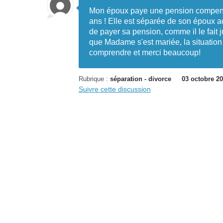
Mon époux paye une pension compensat
ans ! Elle est séparée de son époux ac
de payer sa pension, comme il le fait j
que Madame s'est mariée, la situatio
comprendre et merci beaucoup!
Rubrique :
séparation - divorce
03 octobre 2
Suivre cette discussion