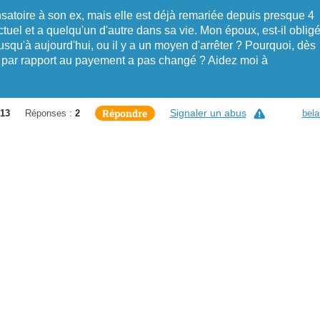
oire à son ex, mais elle est déjà remariée depuis presque 4
tuel et a quelqu'un d'autre dans sa vie. Mon époux, est-il oblig
usqu'à aujourd'hui, ou il y a un moyen d'arrêter ? Pourquoi, dès
n par rapport au payement a pas changé ? Aidez moi à
Répondre
Signaler un abus
013
Réponses :
2
bela