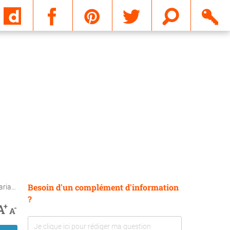
Email
Besoin d'un complément d'information
gne ?
?
+
A
-
A