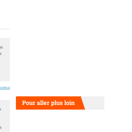
et
s
corico
Pour aller plus loin
n
t