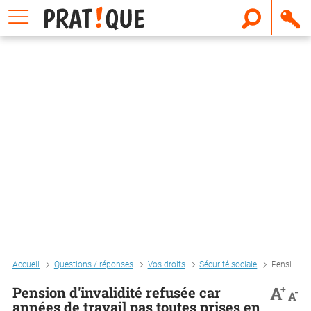
E
m
a
i
l
Accueil
Questions / réponses
Vos droits
Sécurité sociale
Pension d'invalidité refusée car années de travail pas toutes prises en compte
+
A
Pension d'invalidité refusée car
-
A
années de travail pas toutes prises en