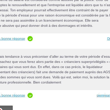
tes le renouvellement et que l'entreprise est liquidée alors que tu n'a
essai. Ton employeur pourrait effectivement être contraint de te payer
 la période d'essai pour une raison économique est considérée par la l
ne sera pas assimilée à un licenciement économique. Elle sera
abusive qui peut donner droit à des dommages et intérêts.
la bonne réponse
D
ais tendance à vous préconiser d’aller au terme de votre période d’essa
, sachez que vous ferez alors partie des « créanciers superprivilégiés » 
ires qui vous sont dus. En effet, dans ce cas précis, le liquidateur
ésentant des créanciers) fait une demande de paiement auprès des AGS
es sommes qui vous sont dues. Voilà qui est, selon moi, la solution la
ture professionnelle. Bien cordialement
la bonne réponse
pierrejea