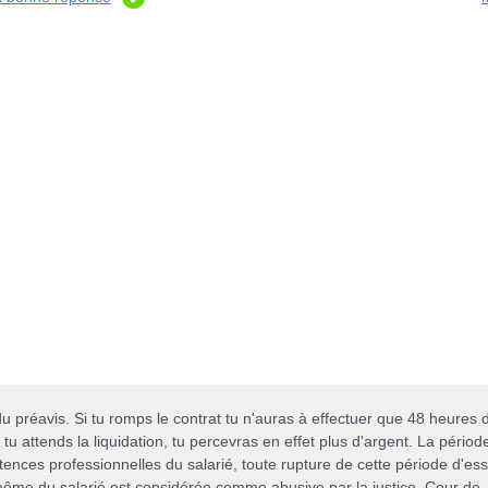
du préavis. Si tu romps le contrat tu n'auras à effectuer que 48 heures 
i tu attends la liquidation, tu percevras en effet plus d'argent. La périod
ences professionnelles du salarié, toute rupture de cette période d'ess
même du salarié est considérée comme abusive par la justice. Cour de