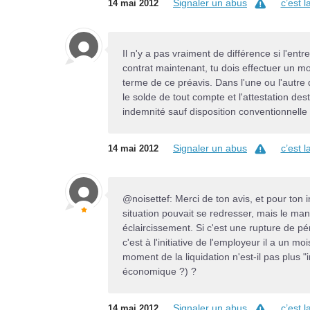
Signaler un abus
c’est 
14 mai 2012
Il n'y a pas vraiment de différence si l'ent
contrat maintenant, tu dois effectuer un moi
terme de ce préavis. Dans l'une ou l'autre 
le solde de tout compte et l'attestation d
indemnité sauf disposition conventionnelle 
Signaler un abus
c’est 
14 mai 2012
@noisettef: Merci de ton avis, et pour ton
situation pouvait se redresser, mais le ma
éclaircissement. Si c'est une rupture de pér
c'est à l'initiative de l'employeur il a un m
moment de la liquidation n'est-il pas plus 
économique ?) ?
Signaler un abus
c’est 
14 mai 2012