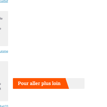
isettef
le
u
e
e
urome
Pour aller plus loin
u
t
Matt33