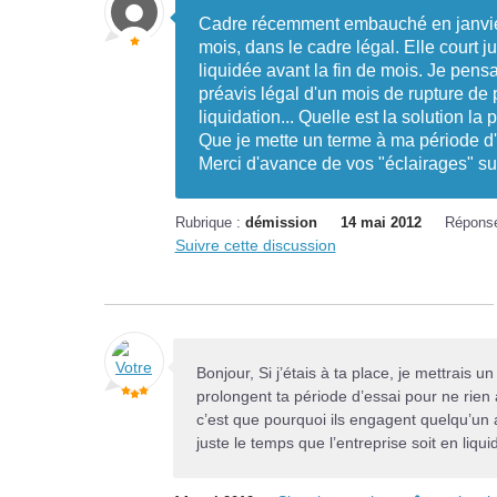
Cadre récemment embauché en janvier
mois, dans le cadre légal. Elle court j
liquidée avant la fin de mois. Je pensa
préavis légal d'un mois de rupture de p
liquidation... Quelle est la solution l
Que je mette un terme à ma période d'es
Merci d'avance de vos "éclairages" sur 
Rubrique :
démission
14 mai 2012
Répons
Suivre cette discussion
Bonjour, Si j’étais à ta place, je mettrais un
prolongent ta période d’essai pour ne rien 
c’est que pourquoi ils engagent quelqu’un al
juste le temps que l’entreprise soit en liquid