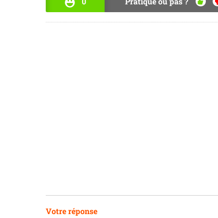
0
Pratique ou pas ?
OUI
N
Votre réponse