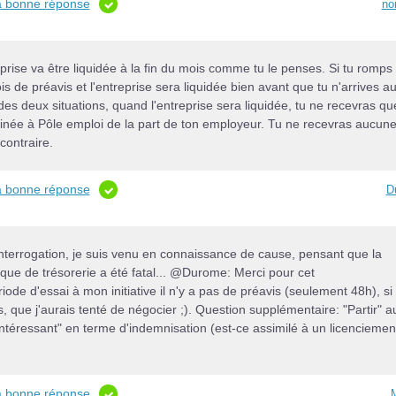
la bonne réponse
no
reprise va être liquidée à la fin du mois comme tu le penses. Si tu romps 
s de préavis et l'entreprise sera liquidée bien avant que tu n'arrives a
des deux situations, quand l'entreprise sera liquidée, tu ne recevras qu
estinée à Pôle emploi de la part de ton employeur. Tu ne recevras aucun
contraire.
la bonne réponse
D
 interrogation, je suis venu en connaissance de cause, pensant que la
nque de trésorerie a été fatal... @Durome: Merci pour cet
iode d'essai à mon initiative il n'y a pas de préavis (seulement 48h), si
ois, que j'aurais tenté de négocier ;). Question supplémentaire: "Partir" a
"intéressant" en terme d'indemnisation (est-ce assimilé à un licenciemen
la bonne réponse