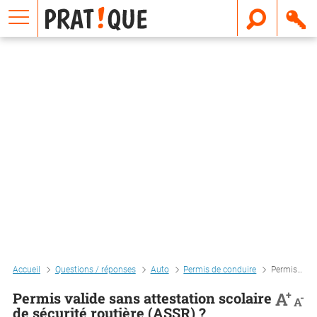
E
m
a
i
l
Accueil
Questions / réponses
Auto
Permis de conduire
Permis valide sans attestation scolaire de sécurité routière (assr) ?
+
A
Permis valide sans attestation scolaire
-
A
de sécurité routière (ASSR) ?