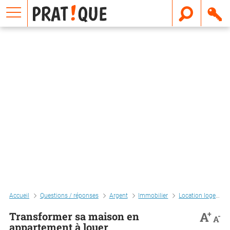
E
m
a
i
l
Accueil
Questions / réponses
Argent
Immobilier
Location logement
+
A
Transformer sa maison en
-
A
appartement à louer