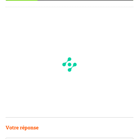
OU
NO
I
N
Votre réponse