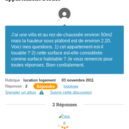
J'ai une villa et au rez-de-chaussée environ 50m2
mais la hauteur sous plafond est de environ 2.20.
Voici mes questions. 1) cet appartement est-il
louable ? 2) cette surface est-elle considérée
comme surface habitable ? Je vous remercie pour
toutes réponses. Bien cordialement.
Rubrique :
location logement
03 novembre 2011
Répondre
Réponses :
2
logologie
Signaler un abus
Suivre cette discussion
2
Réponses