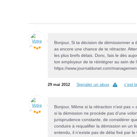
Bonjour, Si ta décision de démissionner a é
as encore une chance de te rétracter. Atten
les plus brefs délais. Donc, fais le dès auj
ton employeur de te réintégrer au sein de l
https://www.journaldunet.com/management/
Signaler un abus
c’est 
29 mai 2012
Bonjour, Même si la rétraction n’est pas « 
si la démission ne procède pas d’une volonté
jurisprudence constante, de considérer que
conduire à requalifier la démission en un l
entendu, il n’existe pas de délai fixé par l