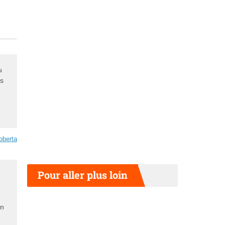
u
ns
oberta
Pour aller plus loin
e
en