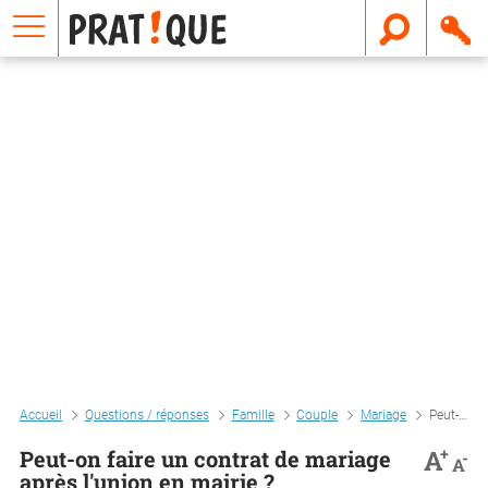
E
m
a
i
l
Accueil
Questions / réponses
Famille
Couple
Mariage
Peut-on faire un contrat de mariage après l'union en mairie ?
+
A
Peut-on faire un contrat de mariage
-
A
après l'union en mairie ?