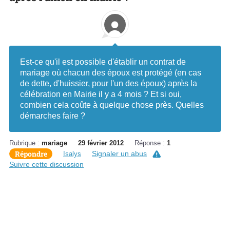
Est-ce qu'il est possible d'établir un contrat de
mariage où chacun des époux est protégé (en cas
de dette, d'huissier, pour l'un des époux) après la
célébration en Mairie il y a 4 mois ? Et si oui,
combien cela coûte à quelque chose près. Quelles
démarches faire ?
Rubrique :
mariage
29 février 2012
Réponse :
1
Répondre
Signaler un abus
Isalys
Suivre cette discussion