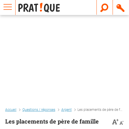
E
m
a
i
l
Accueil
Questions / réponses
Argent
Les placements de père de famille
+
A
Les placements de père de famille
-
A