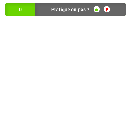
0
Pratique ou pas ?
OU
NO
I
N