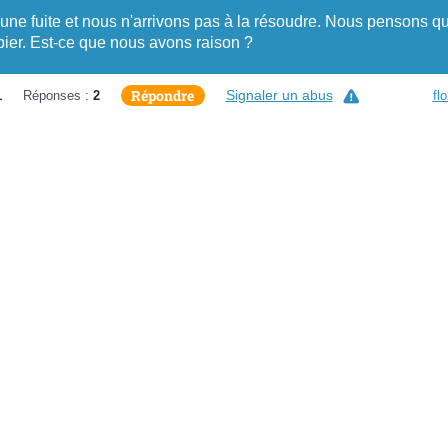
 une fuite et nous n'arrivons pas à la résoudre. Nous pensons q
mbier. Est-ce que nous avons raison ?
Répondre
Signaler un abus
1
Réponses :
2
fl