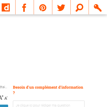
Email
Besoin d'un complément d'information
ire ?
?
+
A
-
A