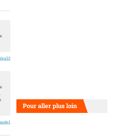
le
bra33
le
.
u
Pour aller plus loin
aude1