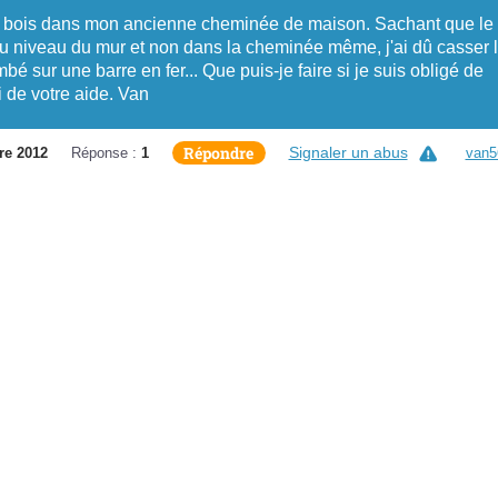
e à bois dans mon ancienne cheminée de maison. Sachant que le
au niveau du mur et non dans la cheminée même, j'ai dû casser 
bé sur une barre en fer... Que puis-je faire si je suis obligé de
 de votre aide. Van
Répondre
Signaler un abus
re 2012
Réponse :
1
van5