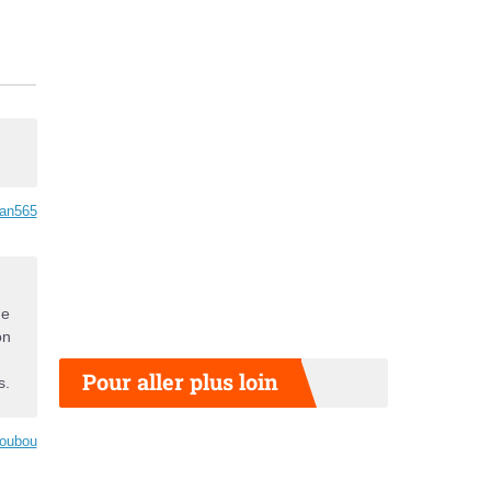
an565
ne
on
Pour aller plus loin
s.
oubou