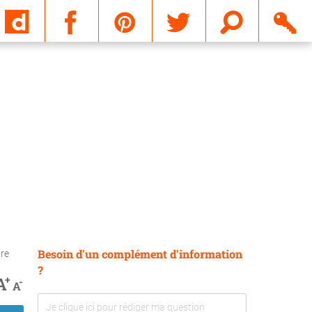
Email
Besoin d'un complément d'information
tre
?
+
A
-
A