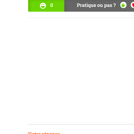
0
Pratique ou pas ?
OUI
N
Votre réponse