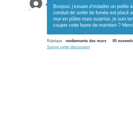
Bonjour, j'essaie d'installer un poêl
conduit de sortie de fumée est placé 
mur en plâtre mais surprise, je suis tom
couper cette barre de maintien ? Merci
Rubrique :
revêtements des murs
05 novemb
Suivre cette discussion