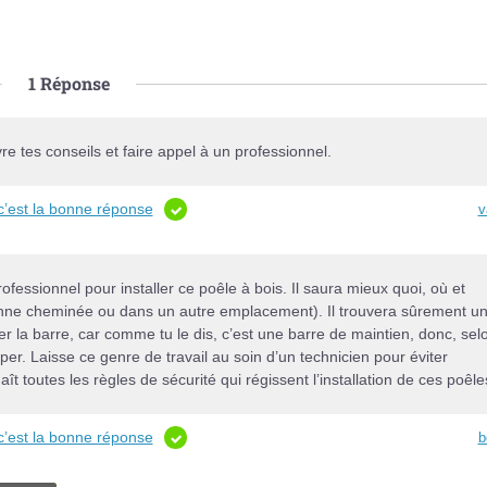
1
Réponse
e tes conseils et faire appel à un professionnel.
c’est la bonne réponse
v
 professionnel pour installer ce poêle à bois. Il saura mieux quoi, où et
cienne cheminée ou dans un autre emplacement). Il trouvera sûrement u
per la barre, car comme tu le dis, c’est une barre de maintien, donc, sel
er. Laisse ce genre de travail au soin d’un technicien pour éviter
t toutes les règles de sécurité qui régissent l’installation de ces poêle
c’est la bonne réponse
b