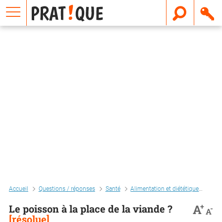
E
m
a
i
l
Accueil
Questions / réponses
Santé
Alimentation et diététique
Bien
+
A
Le poisson à la place de la viande ?
-
A
[résolue]