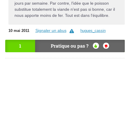
jours par semaine. Par contre, l'idée que le poisson
substitue totalement la viande n'est pas si bonne, car il
nous apporte moins de fer. Tout est dans l'équilibre.
Signaler un abus
10 mai 2011
hugues_cassin
1
Pratique ou pas ?
OU
NO
I
N