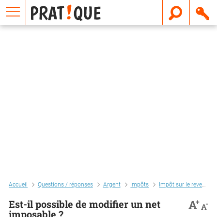
E
m
a
i
l
Accueil
Questions / réponses
Argent
Impôts
Impôt sur le revenu
+
A
Est-il possible de modifier un net
-
A
imposable ?