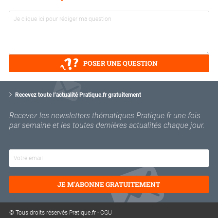
POSER UNE QUESTION
V
o
Recevez toute l’actualité Pratique.fr gratuitement
t
r
Recevez les newsletters thématiques Pratique.fr une fois
e
par semaine et les toutes dernières actualités chaque jour.
e
m
a
i
l
JE M'ABONNE GRATUITEMENT
© Tous droits réservés Pratique.fr -
CGU