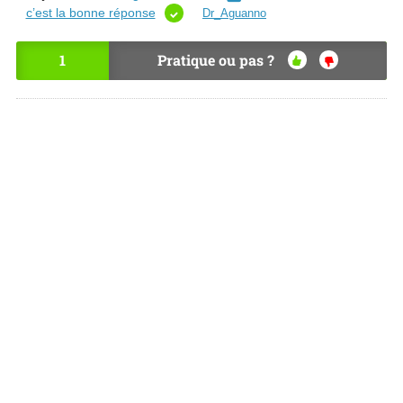
c’est la bonne réponse
Dr_Aguanno
1
Pratique ou pas ?
OU
NO
I
N