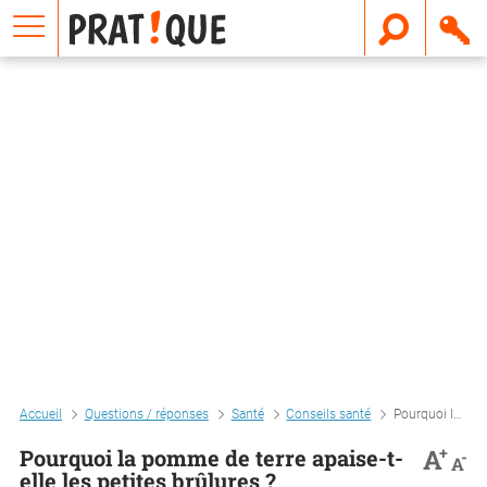
E
m
a
i
l
Accueil
Questions / réponses
Santé
Conseils santé
Pourquoi la pomme de terre apaise-t-elle les petites brûlures ?
+
A
Pourquoi la pomme de terre apaise-t-
-
A
elle les petites brûlures ?