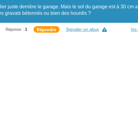
ier juste derrière le garage. Mais le sol du garage est à 30 cm 
des gravats bétonnés ou bien des hourdis ?
Répondre
Signaler un abus
Réponse :
1
Iris