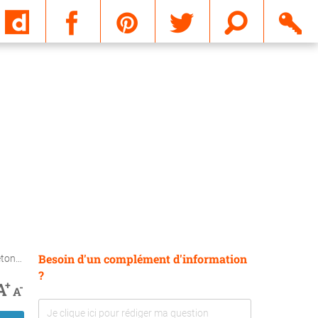
Email
Besoin d'un complément d'information
rdis ?
?
+
A
-
A