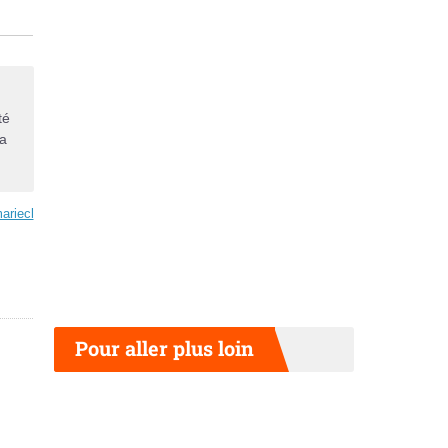
té
ma
ariecl
Pour aller plus loin