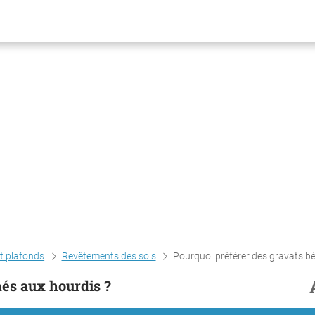
et plafonds
Revêtements des sols
Pourquoi préférer des gravats bétonnés aux hou
nés aux hourdis ?