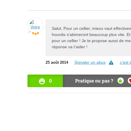
Salut, Pour un cellier, mieux vaut effecti
hourdis s'abimeront beaucoup plus vite. Et 
pour un cellier ! Je te propose aussi de met
réponse va t’aider !
Signaler un abus
c’est
25 août 2014
0
Pratique ou pas ?
OUI
N