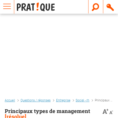
E
m
a
i
l
Accueil
Questions / réponses
Entreprise
Social - rh
Principaux types de management
+
A
Principaux types de management
-
A
[résolue]