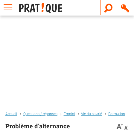
E
m
a
i
l
Accueil
Questions / réponses
Emploi
Vie du salarié
Formation
P
+
A
Problème d'alternance
-
A