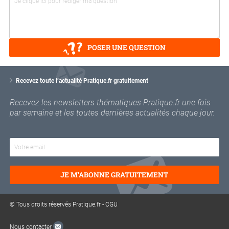
POSER UNE QUESTION
V
o
Recevez toute l’actualité Pratique.fr gratuitement
t
r
Recevez les newsletters thématiques Pratique.fr une fois
e
par semaine et les toutes dernières actualités chaque jour.
e
m
a
i
l
JE M'ABONNE GRATUITEMENT
© Tous droits réservés Pratique.fr -
CGU
Nous contacter