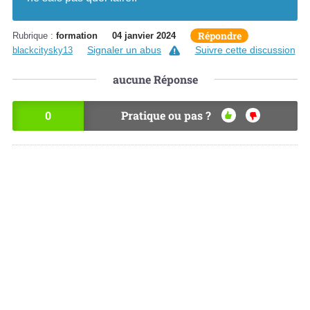
Répondre
Rubrique :
formation
04 janvier 2024
Signaler un abus
Suivre cette discussion
blackcitysky13
aucune
Réponse
0
Pratique ou pas ?
OU
NO
I
N