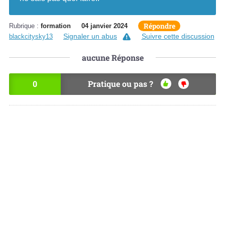
Répondre
Rubrique :
formation
04 janvier 2024
Signaler un abus
Suivre cette discussion
blackcitysky13
aucune
Réponse
0
Pratique ou pas ?
OU
NO
I
N