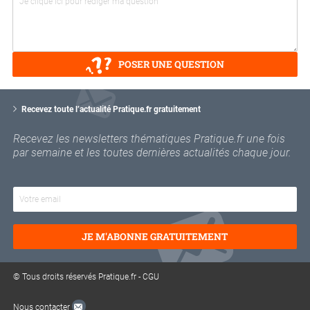
POSER UNE QUESTION
V
o
Recevez toute l’actualité Pratique.fr gratuitement
t
r
Recevez les newsletters thématiques Pratique.fr une fois
e
par semaine et les toutes dernières actualités chaque jour.
e
m
a
i
l
JE M'ABONNE GRATUITEMENT
© Tous droits réservés Pratique.fr -
CGU
Nous contacter