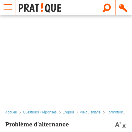
E
m
a
i
l
Accueil
Questions / réponses
Emploi
Vie du salarié
Formation
P
+
A
Problème d'alternance
-
A