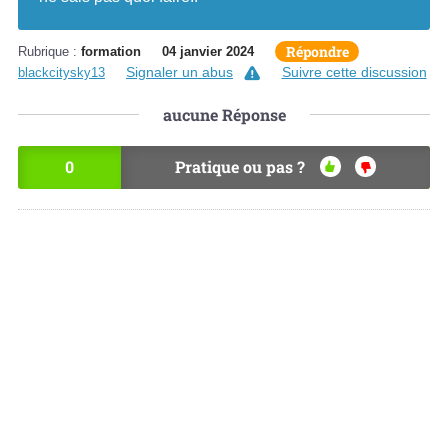
Répondre
Rubrique :
formation
04 janvier 2024
Signaler un abus
Suivre cette discussion
blackcitysky13
aucune
Réponse
0
Pratique ou pas ?
OU
NO
I
N