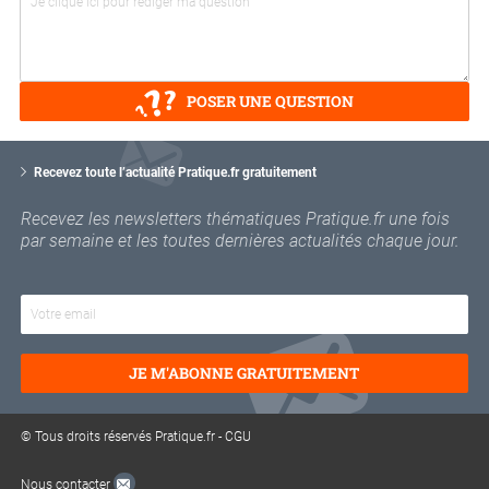
POSER UNE QUESTION
V
o
Recevez toute l’actualité Pratique.fr gratuitement
t
r
Recevez les newsletters thématiques Pratique.fr une fois
e
par semaine et les toutes dernières actualités chaque jour.
e
m
a
i
l
JE M'ABONNE GRATUITEMENT
© Tous droits réservés Pratique.fr -
CGU
Nous contacter