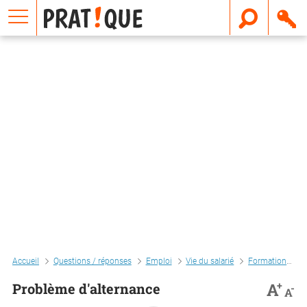
E
m
a
i
l
Accueil
Questions / réponses
Emploi
Vie du salarié
Formation
P
+
A
Problème d'alternance
-
A