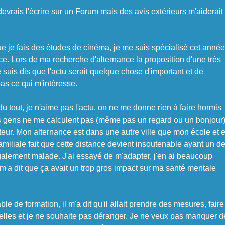
devrais l'écrire sur un Forum mais des avis extérieurs m'aiderait
ue je fais des études de cinéma, je me suis spécialisé cet année
e. Lors de ma recherche d'alternance la proposition d'une très
suis dis que l'actu serait quelque chose d'important et de
as ce qui m'intéresse.
 tout, je n'aime pas l'actu, on ne me donne rien à faire hormis
des gens ne me calculent pas (même pas un regard ou un bonjour
uteur. Mon alternance est dans une autre ville que mon école et e
amiliale fait que cette distance devient insoutenable ayant un d
galement malade. J'ai essayé de m'adapter, j'en ai beaucoup
m'a dit que ça avait un trop gros impact sur ma santé mentale
le de formation, il m'a dit qu'il allait prendre des mesures, faire
elles et je ne souhaite pas déranger. Je ne veux pas manquer d