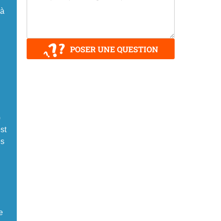
 à
POSER UNE QUESTION
)
st
es
e