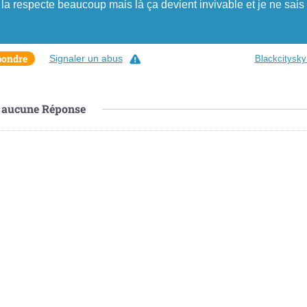
la respecte beaucoup mais là ça devient invivable et je ne sais
pondre
Signaler un abus
Blackcitysky
aucune
Réponse