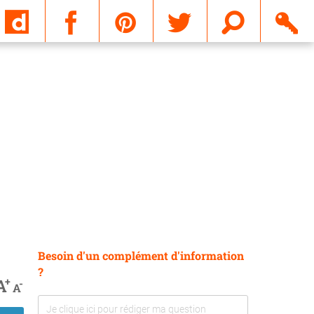
Email
Besoin d'un complément d'information
?
+
A
-
A