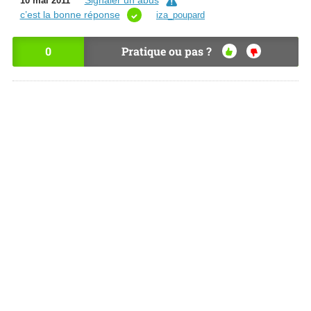
Signaler un abus
10 mai 2011
c’est la bonne réponse
iza_poupard
0
Pratique ou pas ?
OU
NO
I
N