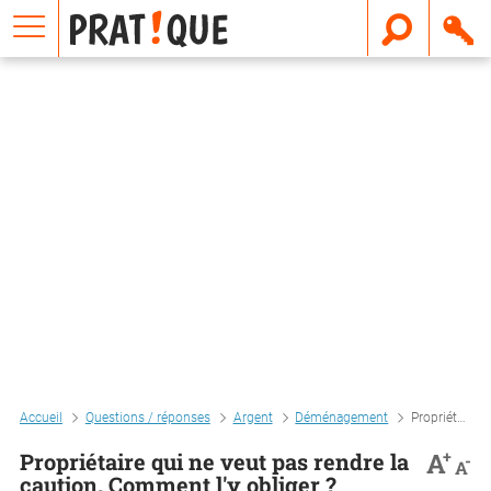
E
m
a
i
l
Accueil
Questions / réponses
Argent
Déménagement
Propriétaire qui ne veut pas rendre la caution. comment l'y obliger ?
+
A
Propriétaire qui ne veut pas rendre la
-
A
caution. Comment l'y obliger ?