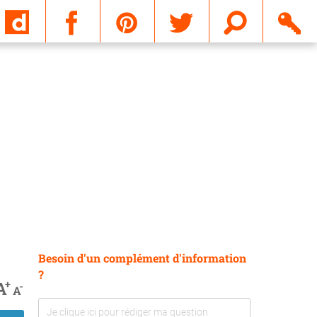
Email
Besoin d'un complément d'information
?
+
A
-
A