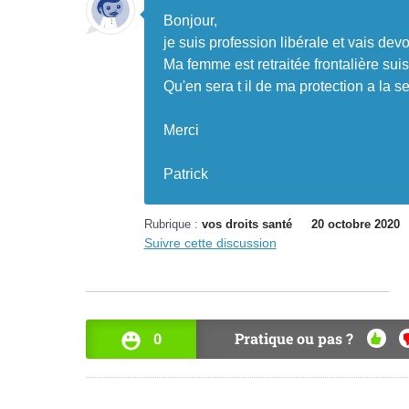
Bonjour,
je suis profession libérale et vais devo
Ma femme est retraitée frontalière suis
Qu'en sera t il de ma protection a la se
Merci
Patrick
Rubrique :
vos droits santé
20 octobre 2020
Suivre cette discussion
0
Pratique ou pas ?
OUI
N