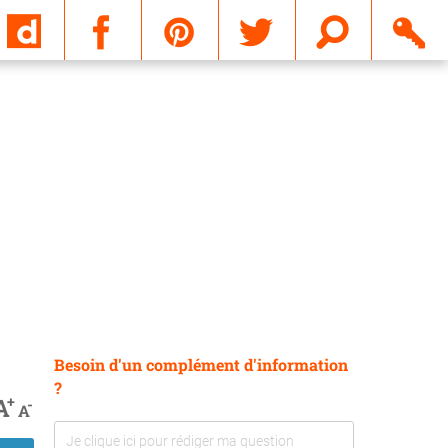
Email
Besoin d'un complément d'information
?
+
A
-
A