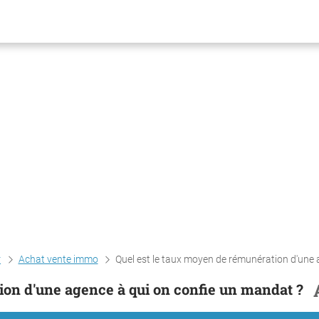
r
Achat vente immo
Quel est le taux moyen de rémunération d'une agence à qui on confie un man
ion d'une agence à qui on confie un mandat ?