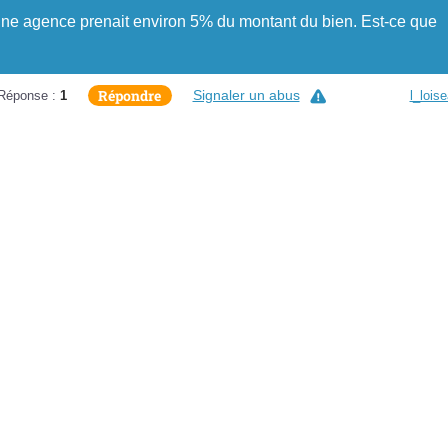
une agence prenait environ 5% du montant du bien. Est-ce que
Répondre
Signaler un abus
Réponse :
1
l_lois