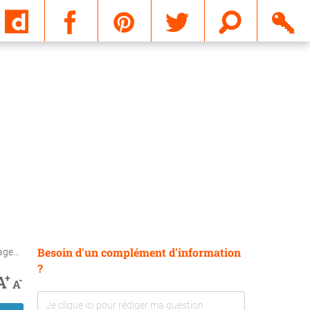
Email
Besoin d'un complément d'information
dat ?
?
+
A
-
A