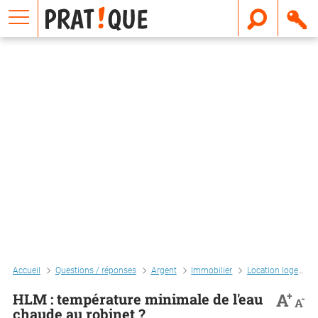
E
m
a
i
l
Accueil
Questions / réponses
Argent
Immobilier
Location logement
+
A
HLM : température minimale de l'eau
-
A
chaude au robinet ?