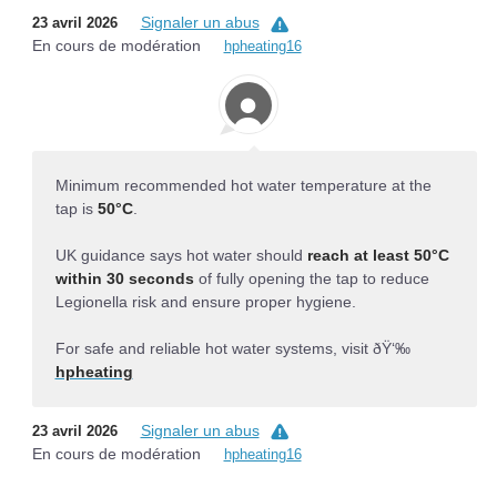
Signaler un abus
23 avril 2026
En cours de modération
hpheating16
Minimum recommended hot water temperature at the
tap is
50°C
.
UK guidance says hot water should
reach at least 50°C
within 30 seconds
of fully opening the tap to reduce
Legionella risk and ensure proper hygiene.
For safe and reliable hot water systems, visit ðŸ‘‰
hpheating
Signaler un abus
23 avril 2026
En cours de modération
hpheating16