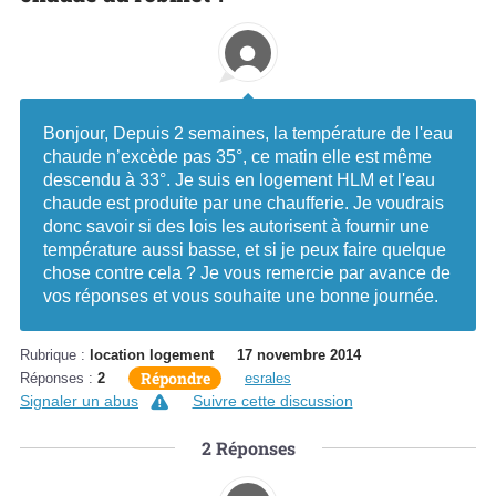
Bonjour, Depuis 2 semaines, la température de l'eau
chaude n’excède pas 35°, ce matin elle est même
descendu à 33°. Je suis en logement HLM et l'eau
chaude est produite par une chaufferie. Je voudrais
donc savoir si des lois les autorisent à fournir une
température aussi basse, et si je peux faire quelque
chose contre cela ? Je vous remercie par avance de
vos réponses et vous souhaite une bonne journée.
Rubrique :
location logement
17 novembre 2014
Répondre
Réponses :
2
esrales
Signaler un abus
Suivre cette discussion
2
Réponses