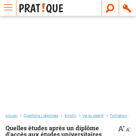
E
m
a
i
l
Accueil
Questions / réponses
Emploi
Vie du salarié
Formation
Q
+
A
Quelles études après un diplôme
-
A
d'accès aux études universitaires