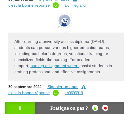
c’est la bonne réponse
Domilegrand
After earning a university access diploma (DAEU),
students can pursue various higher education paths,
including bachelor’s degrees, vocational training, or
specialized fields like nursing. For academic
support,
nursing assignment writers
assist students in
crafting professional and effective assignments.
Signaler un abus
30 septembre 2024
c’est la bonne réponse
kb9693919
0
Pratique ou pas ?
OU
NO
I
N