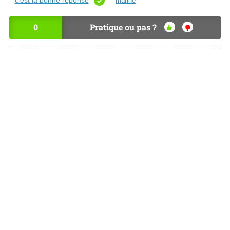
c’est la bonne réponse
marine
0
Pratique ou pas ?
OU
NO
I
N