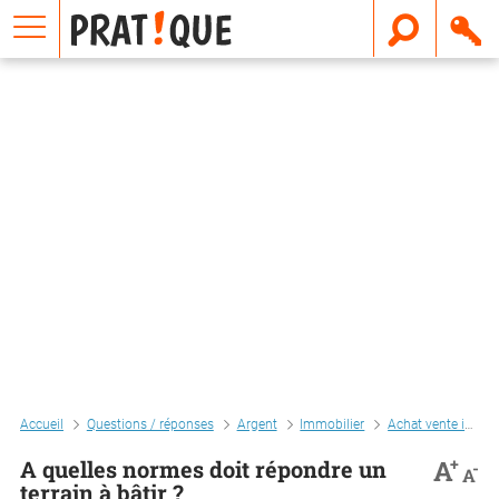
E
m
a
i
l
Accueil
Questions / réponses
Argent
Immobilier
Achat vente immo
+
A
A quelles normes doit répondre un
-
A
terrain à bâtir ?