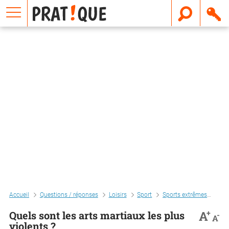
E
m
a
i
l
Accueil
Questions / réponses
Loisirs
Sport
Sports extrêmes
Quel
+
A
Quels sont les arts martiaux les plus
-
A
violents ?