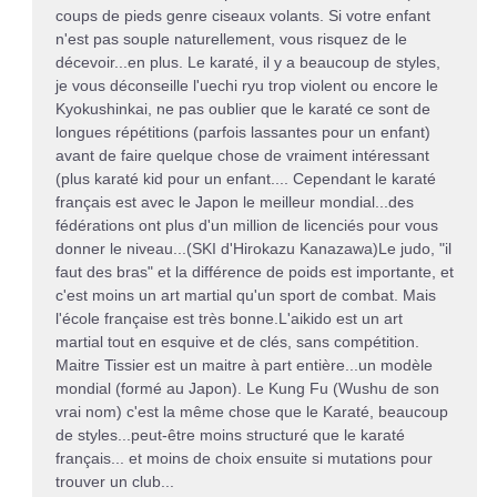
coups de pieds genre ciseaux volants. Si votre enfant
n'est pas souple naturellement, vous risquez de le
décevoir...en plus. Le karaté, il y a beaucoup de styles,
je vous déconseille l'uechi ryu trop violent ou encore le
Kyokushinkai, ne pas oublier que le karaté ce sont de
longues répétitions (parfois lassantes pour un enfant)
avant de faire quelque chose de vraiment intéressant
(plus karaté kid pour un enfant.... Cependant le karaté
français est avec le Japon le meilleur mondial...des
fédérations ont plus d'un million de licenciés pour vous
donner le niveau...(SKI d'Hirokazu Kanazawa)Le judo, "il
faut des bras" et la différence de poids est importante, et
c'est moins un art martial qu'un sport de combat. Mais
l'école française est très bonne.L'aikido est un art
martial tout en esquive et de clés, sans compétition.
Maitre Tissier est un maitre à part entière...un modèle
mondial (formé au Japon). Le Kung Fu (Wushu de son
vrai nom) c'est la même chose que le Karaté, beaucoup
de styles...peut-être moins structuré que le karaté
français... et moins de choix ensuite si mutations pour
trouver un club...