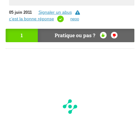
Signaler un abus
05 juin 2011
c’est la bonne réponse
neoo
1
Pratique ou pas ?
OU
NO
I
N