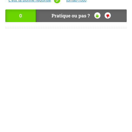
c’est la bonne réponse
tomas-7000
0
Pratique ou pas ?
OU
NO
I
N