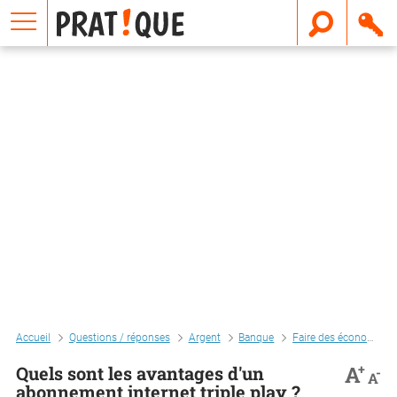
E
m
a
i
l
Accueil
Questions / réponses
Argent
Banque
Faire des économies
+
A
Quels sont les avantages d'un
-
A
abonnement internet triple play ?