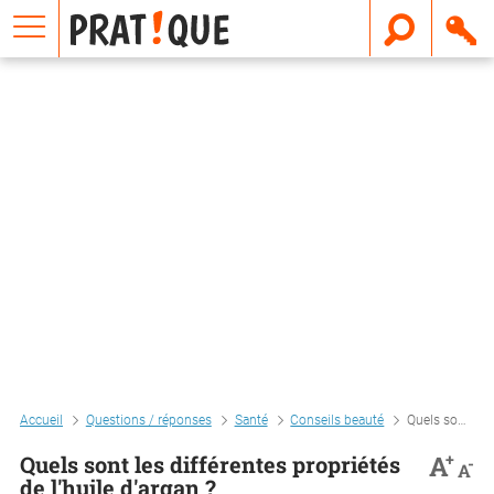
E
m
a
i
l
Accueil
Questions / réponses
Santé
Conseils beauté
Quels sont les différentes propriétés de l'huile d'argan ?
+
A
Quels sont les différentes propriétés
-
A
de l'huile d'argan ?