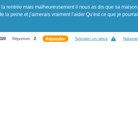
 la rentrée mais malheureusement il nous as dis que sa maison
it de la peine et j'aimerais vraiment l'aider Qu'est ce que je pourra
Répondre
Signaler un abus
020
Réponses :
2
Nalaspe