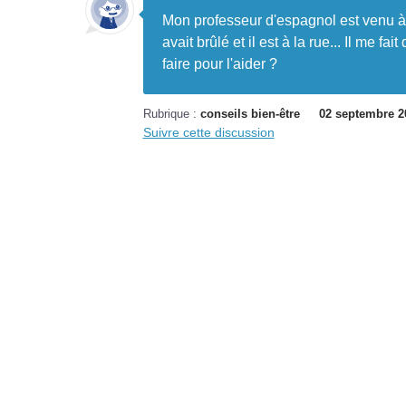
Mon professeur d'espagnol est venu à
avait brûlé et il est à la rue... Il me fa
faire pour l'aider ?
Rubrique :
conseils bien-être
02 septembre 2
Suivre cette discussion