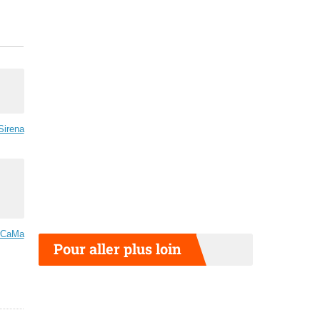
Sirena
rCaMa
Pour aller plus loin