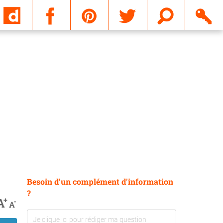
Email
Besoin d'un complément d'information
?
+
A
-
A