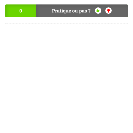
0
Pratique ou pas ?
OU
NO
I
N