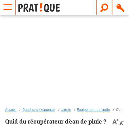
E
m
a
i
l
Accueil
Questions / réponses
Jardin
Équipement du jardin
Quid du récupérateur d'eau de pluie ?
+
A
Quid du récupérateur d'eau de pluie ?
-
A