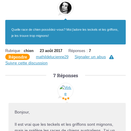
Quelle race de chien possédez-vous? Moi j'adore les teckels et les griffons,
je les trouve trop mignons!
Rubrique :
chien
23 août 2017
Réponses :
7
Répondre
Signaler un abus
mathildelucienne29
Suivre cette discussion
7
Réponses
Bonjour,
Il est vrai que les teckels et les griffons sont mignons,
mais je préfère les races de chiens australiens. J’ai un