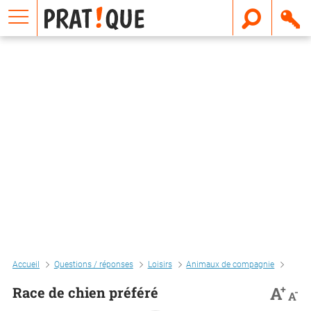
E
m
a
i
l
Accueil
Questions / réponses
Loisirs
Animaux de compagnie
Chien
+
A
Race de chien préféré
-
A