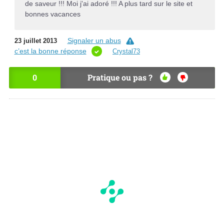
de saveur !!! Moi j'ai adoré !!! A plus tard sur le site et
bonnes vacances
Signaler un abus
23 juillet 2013
c’est la bonne réponse
Crystal73
0
Pratique ou pas ?
OU
NO
I
N