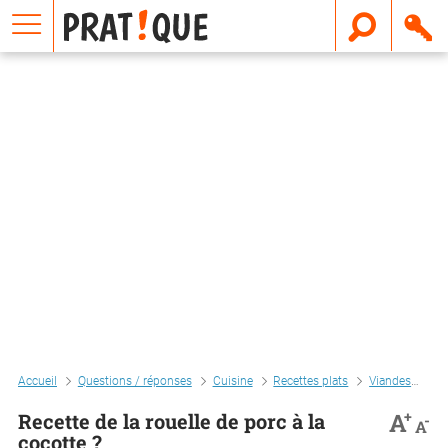
E
m
a
i
l
Accueil
Questions / réponses
Cuisine
Recettes plats
Viandes
Rec
+
A
Recette de la rouelle de porc à la
-
A
cocotte ?