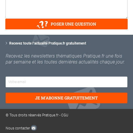
POSER UNE QUESTION
V
o
Recevez toute l’actualité Pratique.fr gratuitement
t
r
Recevez les newsletters thématiques Pratique.fr une fois
e
par semaine et les toutes dernières actualités chaque jour.
e
m
a
i
l
JE M'ABONNE GRATUITEMENT
© Tous droits réservés Pratique.fr -
CGU
Nous contacter