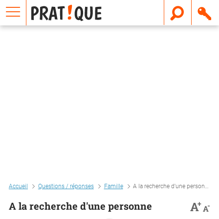
E
m
a
i
l
Accueil
Questions / réponses
Famille
A la recherche d'une personne
+
A
A la recherche d'une personne
-
A