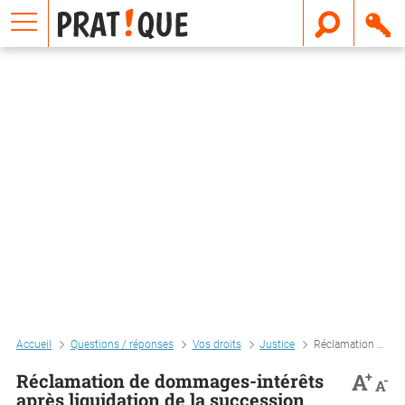
E
m
a
i
l
Accueil
Questions / réponses
Vos droits
Justice
Réclamation de dommages-intérêts après liquidation de la succession
+
A
Réclamation de dommages-intérêts
-
A
après liquidation de la succession