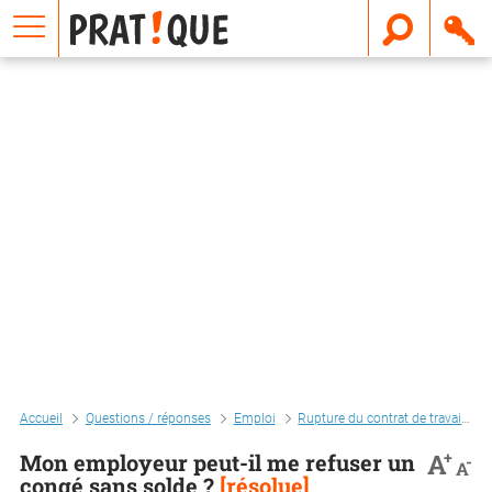
E
m
a
i
l
Accueil
Questions / réponses
Emploi
Rupture du contrat de travail
+
A
Mon employeur peut-il me refuser un
-
A
congé sans solde ?
[résolue]