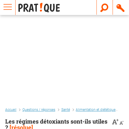
E
m
a
i
l
Accueil
Questions / réponses
Santé
Alimentation et diététique
Bien
+
A
Les régimes détoxiants sont-ils utiles
-
A
?
[résolue]