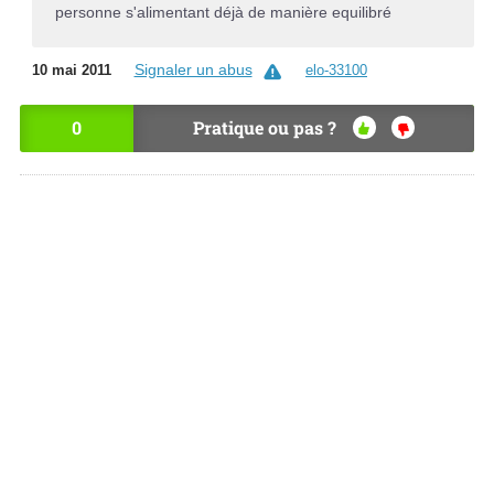
personne s'alimentant déjà de manière equilibré
Signaler un abus
10 mai 2011
elo-33100
0
Pratique ou pas ?
OU
NO
I
N