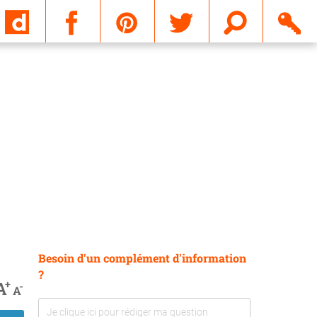
Email
Besoin d'un complément d'information
?
+
A
-
A