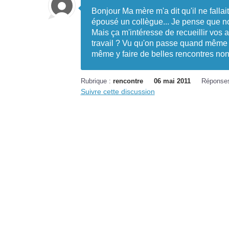
Bonjour Ma mère m'a dit qu'il ne falla
épousé un collègue... Je pense que no
Mais ça m'intéresse de recueillir vos
travail ? Vu qu'on passe quand même 
même y faire de belles rencontres no
Rubrique :
rencontre
06 mai 2011
Réponse
Suivre cette discussion