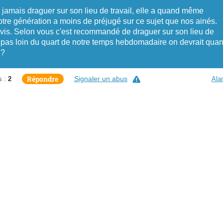
it jamais draguer sur son lieu de travail, elle a quand même
tre génération a moins de préjugé sur ce sujet que nos ainés.
 avis. Selon vous c'est recommandé de draguer sur son lieu de
pas loin du quart de notre temps hebdomadaire on devrait qua
n?
Répondre
Signaler un abus
s :
2
Ala