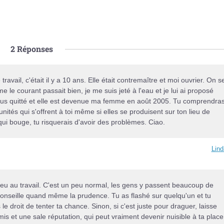
2
Réponses
travail, c'était il y a 10 ans. Elle était contremaître et moi ouvrier. On s
e le courant passait bien, je me suis jeté à l'eau et je lui ai proposé
 plus quitté et elle est devenue ma femme en août 2005. Tu comprendra
nités qui s'offrent à toi même si elles se produisent sur ton lieu de
 qui bouge, tu risquerais d'avoir des problèmes. Ciao.
Lin
 lieu au travail. C'est un peu normal, les gens y passent beaucoup de
 conseille quand même la prudence. Tu as flashé sur quelqu'un et tu
le droit de tenter ta chance. Sinon, si c'est juste pour draguer, laisse
mis et une sale réputation, qui peut vraiment devenir nuisible à ta place