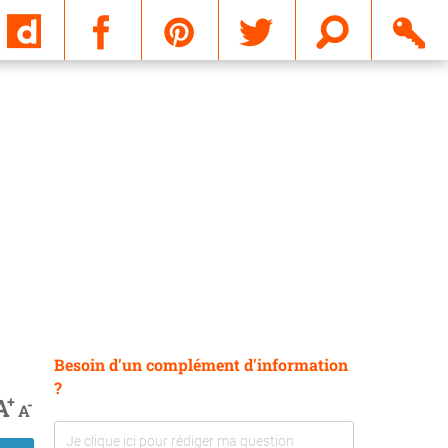
Email
Besoin d'un complément d'information
?
+
A
-
A