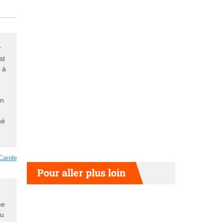
r
at
u à
on
né
Carole
Pour aller plus loin
me
du