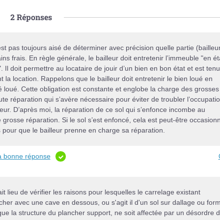
2
Réponses
est pas toujours aisé de déterminer avec précision quelle partie (bailleu
ins frais. En règle générale, le bailleur doit entretenir l’immeuble "en ét
". Il doit permettre au locataire de jouir d’un bien en bon état et est ten
 la location. Rappelons que le bailleur doit entretenir le bien loué en
été loué. Cette obligation est constante et englobe la charge des grosses
oute réparation qui s’avère nécessaire pour éviter de troubler l’occupati
leur. D’après moi, la réparation de ce sol qui s’enfonce incombe au
 grosse réparation. Si le sol s’est enfoncé, cela est peut-être occasion
s pour que le bailleur prenne en charge sa réparation.
la bonne réponse
it lieu de vérifier les raisons pour lesquelles le carrelage existant
ncher avec une cave en dessous, ou s'agit il d'un sol sur dallage ou for
 que la structure du plancher support, ne soit affectée par un désordre 