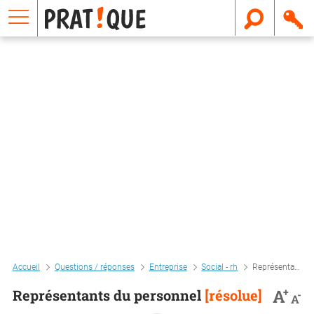
E
m
a
i
l
Accueil
Questions / réponses
Entreprise
Social - rh
Représentants du personnel
+
A
Représentants du personnel
[résolue]
-
A