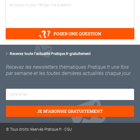
POSER UNE QUESTION
V
o
Recevez toute l’actualité Pratique.fr gratuitement
t
r
Recevez les newsletters thématiques Pratique.fr une fois
e
par semaine et les toutes dernières actualités chaque jour.
e
m
a
i
l
JE M'ABONNE GRATUITEMENT
© Tous droits réservés Pratique.fr -
CGU