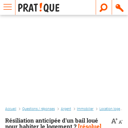
E
m
a
i
l
Accueil
Questions / réponses
Argent
Immobilier
Location logement
+
A
Résiliation anticipée d'un bail loué
-
A
pour habiter le logement ?
[résolue]